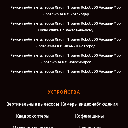
Ремонт робота-пылесоса Xiaomi Trouver Robot LDS Vacuum-Mop
Finder White в г. Краснодар
Ремонт робота-пылесоса Xiaomi Trouver Robot LDS Vacuum-Mop
Finder White в г. Ростов-на-Дону
Ремонт робота-пылесоса Xiaomi Trouver Robot LDS Vacuum-Mop
Finder White в г. Нижний Новгород
Ремонт робота-пылесоса Xiaomi Trouver Robot LDS Vacuum-Mop
Finder White в г. Новосибирск
Ремонт робота-пылесоса Xiaomi Trouver Robot LDS Vacuum-Mop
Finder White в г. Челябинск
Ремонт робота-пылесоса Xiaomi Trouver Robot LDS Vacuum-Mop
УСТРОЙСТВА
Finder White в г. Казань
Ремонт робота-пылесоса Xiaomi Trouver Robot LDS Vacuum-Mop
Вертикальные пылесосы
Камеры видеонаблюдения
Finder White в г. Москва
Квадрокоптеры
Кофемашины
Ремонт робота-пылесоса Xiaomi Trouver Robot LDS Vacuum-Mop
Finder White в г. Санкт-Петербург