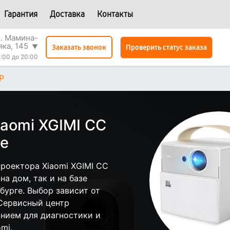
Гарантия
Доставка
Контакты
л. Мамина-
яка, 145
▼
Проверить статус заказа
Заказать звонок
:00 до 20:00
P
iaomi XGIMI CC
ге
роектора Xiaomi XGIMI CC
а дом, так и на базе
бурге. Выбор зависит от
 Сервисный центр
нием для диагностики и
mi.