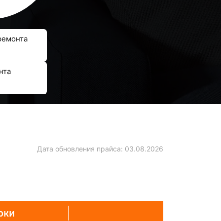
ремонта
нта
Дата обновления прайса:
03.08.2026
оки