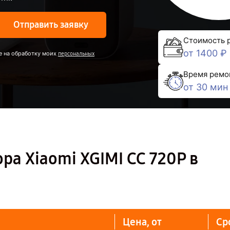
Отправить заявку
Стоимость 
от 1400 ₽
е на обработку моих
персональных
Время ремо
от 30 мин
ра Xiaomi XGIMI CC 720P в
Цена, от
Ср